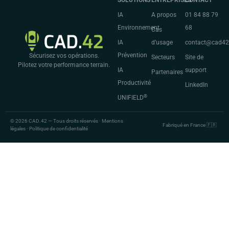
SOLUTIONS
ENTREPRISES
CONTACT
IA
A propos
01 84 88 79
Environnement
68
Cas
IA
d’usage
contact@cad4
Prévention
Sécurisez vos opérations.
Secteurs
Site de
Pilotez votre performance terrain.
IA
support
Partenaires
Productivité
LinkedIn
®
UNIFIELD
© 2026 CAD.42 — Tous droits réservés · Mentions
Fabriqué en France 🇫🇷
légales · Politique de confidentialité