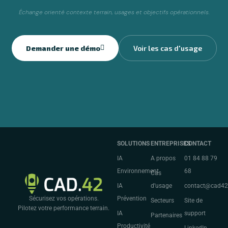
Échange orienté contexte terrain, usages et objectifs opérationnels.
Demander une démo
Voir les cas d'usage
SOLUTIONS
ENTREPRISES
CONTACT
IA
A propos
01 84 88 79
Environnement
68
Cas
IA
d’usage
contact@cad4
Prévention
Sécurisez vos opérations.
Secteurs
Site de
Pilotez votre performance terrain.
IA
support
Partenaires
Productivité
LinkedIn