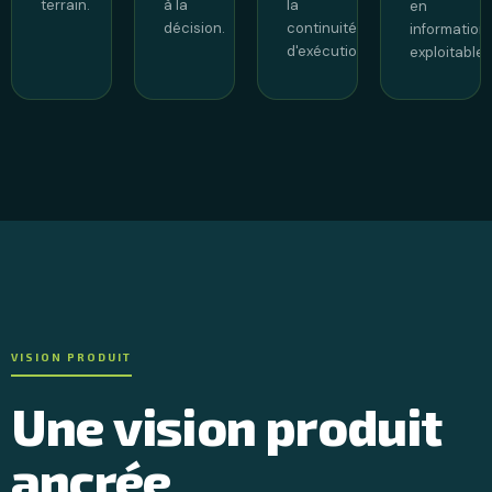
terrain.
à la
la
en
décision.
continuité
information
d'exécution.
exploitables
VISION PRODUIT
Une vision produit
ancrée