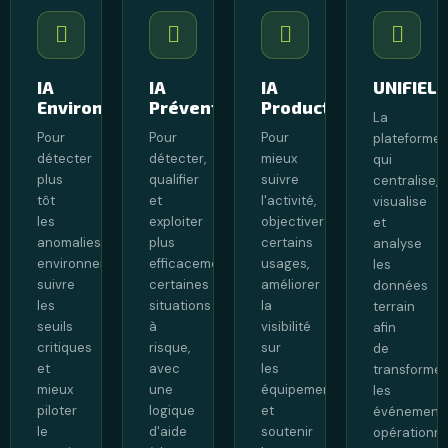
IA
IA
IA
UNIFIEL
Environnement
Prévention
Production
La
Pour
Pour
Pour
plateforme
détecter
détecter,
mieux
qui
plus
qualifier
suivre
centralise,
tôt
et
l'activité,
visualise
les
exploiter
objectiver
et
anomalies
plus
certains
analyse
environnementales,
efficacement
usages,
les
suivre
certaines
améliorer
données
les
situations
la
terrain
seuils
à
visibilité
afin
critiques
risque,
sur
de
et
avec
les
transformer
mieux
une
équipements
les
piloter
logique
et
événement
le
d'aide
soutenir
opérationne