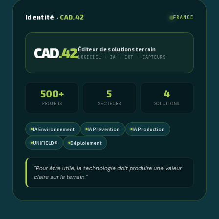
Identité ·
CAD.42
FRANCE
CAD
.42
Éditeur de solutions terrain
LOGICIEL · IA · IOT · CAPTEURS
500+
5
4
PROJETS
SECTEURS
SOLUTIONS
IA Environnement
IA Prévention
IA Production
UNIFIELD®
Déploiement
"Pour être utile, la technologie doit produire une valeur
claire sur le terrain."