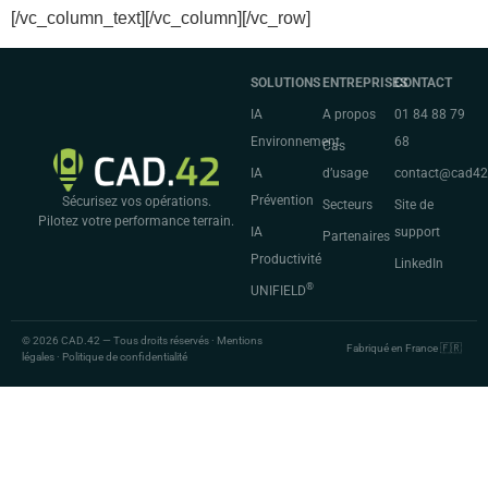
[/vc_column_text][/vc_column][/vc_row]
SOLUTIONS
ENTREPRISES
CONTACT
IA
A propos
01 84 88 79
Environnement
68
Cas
IA
d’usage
contact@cad4
Prévention
Sécurisez vos opérations.
Secteurs
Site de
Pilotez votre performance terrain.
IA
support
Partenaires
Productivité
LinkedIn
®
UNIFIELD
© 2026 CAD.42 — Tous droits réservés · Mentions
Fabriqué en France 🇫🇷
légales · Politique de confidentialité