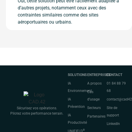
Oui, cette solution peut être facilement adaptée à
d’autres projets, notamment ceux avec des
contraintes similaires comme des sites
aéroportuaires ou urbains.
SOLUTIONS
ENTREPRISES
CONTACT
IA
A propos
01 84 88 79
Environnement
68
Cas
IA
d’usage
contact@cad4
Prévention
Secteurs
Site de
Sécurisez vos opérations.
Pilotez votre performance terrain.
IA
support
Partenaires
Productivité
LinkedIn
®
UNIFIELD