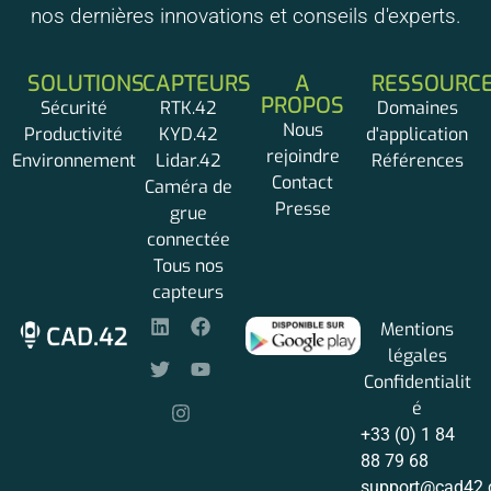
nos dernières innovations et conseils d'experts.
SOLUTIONS
CAPTEURS
A
RESSOURC
PROPOS
Sécurité
RTK.42
Domaines
Nous
Productivité
KYD.42
d'application
rejoindre
Environnement
Lidar.42
Références
Contact
Caméra de
Presse
grue
connectée
Tous nos
capteurs
Mentions
légales
Confidentialit
é
+33 (0) 1 84
88 79 68
support@cad42