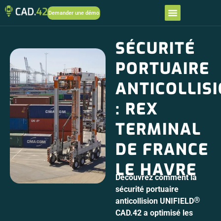
Demander une démo
SÉCURITÉ
PORTUAIRE
ANTICOLLIS
: REX
TERMINAL
DE FRANCE
LE HAVRE
Découvrez comment la
sécurité portuaire
®
anticollision UNIFIELD
CAD.42 a optimisé les