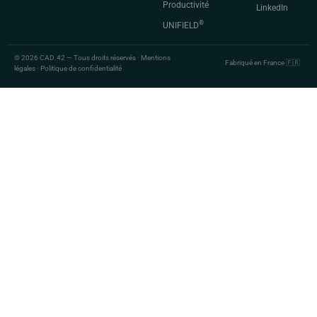
Productivité
LinkedIn
®
UNIFIELD
© 2026 CAD.42 — Tous droits réservés · Mentions
Fabriqué en France 🇫🇷
légales · Politique de confidentialité