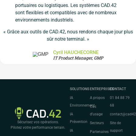
portuaires ou logistiques. Les systèmes CAD.42
sont flexibles et compatibles avec de nombreux
environnements industriels.
« Grâce aux outils de CAD.42, nous rendons chaque jour plus
sûr notre terminal. »
Cyril HAUCHECORNE
IT Product Manager, GMP
SOLUTIONS
ENTREPRISES
CONTACT
IA
A propos
01 84 88 79
Environnement
68
Cas
IA
d’usage
contact@cad4
Prévention
Sécurisez vos opérations.
Secteurs
Site de
Pilotez votre performance terrain.
IA
support
Partenaires