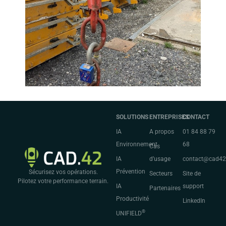
SOLUTIONS
ENTREPRISES
CONTACT
IA
A propos
01 84 88 79
Environnement
68
Cas
IA
d’usage
contact@cad4
Prévention
Sécurisez vos opérations.
Secteurs
Site de
Pilotez votre performance terrain.
IA
support
Partenaires
Productivité
LinkedIn
®
UNIFIELD